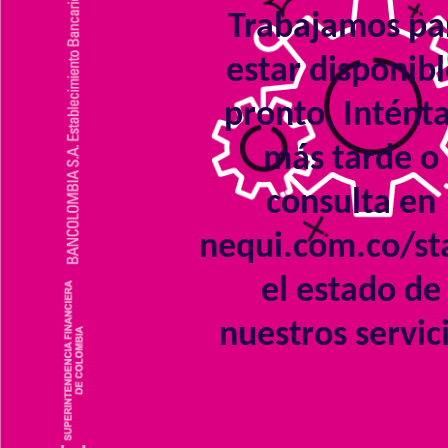
Trabajamos pa
estar disponibl
pronto. Intént
más tarde o
consulta en
nequi.com.co/st
el estado de
nuestros servic